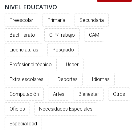
INTERÉS
NIVEL EDUCATIVO
AFILIADOS
Preescolar
Primaria
Secundaria
ESCUELA DE LA REPUBLICA
Bachillerato
C.P/Trabajo
CAM
CONTRATA PUBLICIDAD
Licenciaturas
Posgrado
Profesional técnico
Usaer
Extra escolares
Deportes
Idiomas
Computación
Artes
Bienestar
Otros
Oficios
Necesidades Especiales
Especialidad