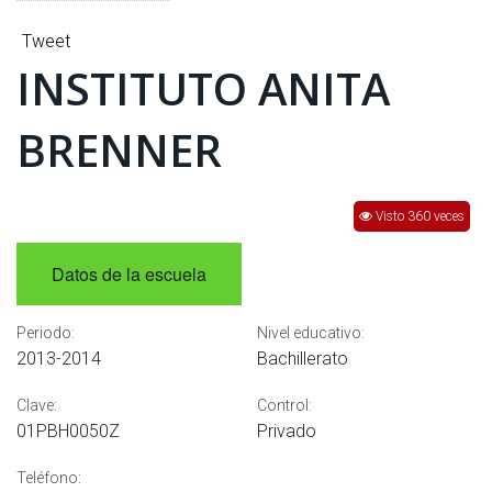
INTERÉS
Tweet
AFILIADOS
INSTITUTO ANITA
ESCUELA DE LA REPUBLICA
BRENNER
CONTRATA PUBLICIDAD
Visto 360 veces
Datos de la escuela
Periodo:
Nivel educativo:
2013-2014
Bachillerato
Clave:
Control:
01PBH0050Z
Privado
Teléfono: