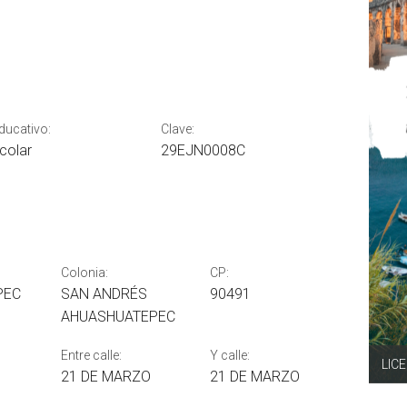
educativo:
Clave:
colar
29EJN0008C
Colonia:
CP:
PEC
SAN ANDRÉS
90491
AHUASHUATEPEC
Entre calle:
Y calle:
LIC
21 DE MARZO
21 DE MARZO