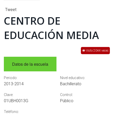
INTERÉS
Tweet
AFILIADOS
CENTRO DE
ESCUELA DE LA REPUBLICA
EDUCACIÓN MEDIA
CONTRATA PUBLICIDAD
Visto 2044 veces
Datos de la escuela
Periodo:
Nivel educativo:
2013-2014
Bachillerato
Clave:
Control:
01UBH0013G
Público
Teléfono: