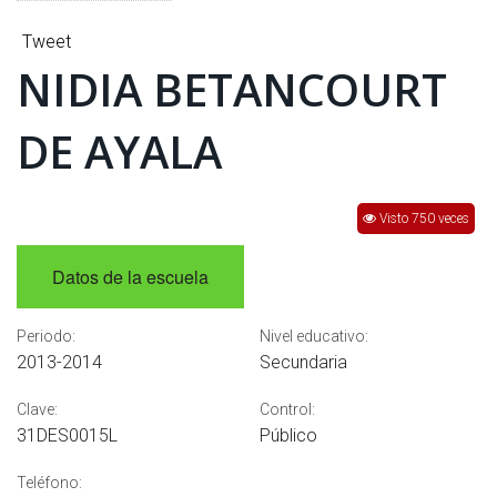
INTERÉS
Tweet
AFILIADOS
NIDIA BETANCOURT
ESCUELA DE LA REPUBLICA
DE AYALA
CONTRATA PUBLICIDAD
Visto 750 veces
Datos de la escuela
Periodo:
Nivel educativo:
2013-2014
Secundaria
Clave:
Control:
31DES0015L
Público
Teléfono: