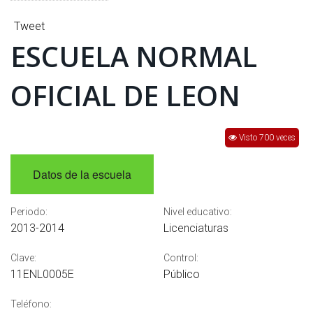
INTERÉS
Tweet
AFILIADOS
ESCUELA NORMAL
ESCUELA DE LA REPUBLICA
OFICIAL DE LEON
CONTRATA PUBLICIDAD
Visto 700 veces
Datos de la escuela
Periodo:
Nivel educativo:
2013-2014
Licenciaturas
Clave:
Control:
11ENL0005E
Público
Teléfono: