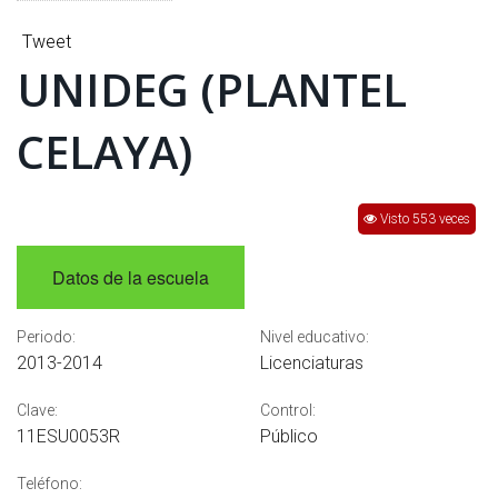
INTERÉS
Tweet
AFILIADOS
UNIDEG (PLANTEL
ESCUELA DE LA REPUBLICA
CELAYA)
CONTRATA PUBLICIDAD
Visto 553 veces
Datos de la escuela
Periodo:
Nivel educativo:
2013-2014
Licenciaturas
Clave:
Control:
11ESU0053R
Público
Teléfono: