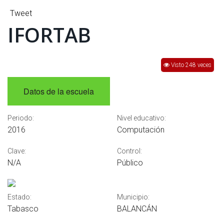
INTERÉS
Tweet
IFORTAB
AFILIADOS
ESCUELA DE LA REPUBLICA
Visto 248 veces
CONTRATA PUBLICIDAD
Datos de la escuela
Periodo:
Nivel educativo:
2016
Computación
Clave:
Control:
N/A
Público
Estado:
Municipio:
Tabasco
BALANCÁN