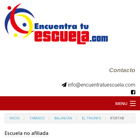
Contacto
info@encuentratuescuela.com
MENU
INICIO
INICIO
TABASCO
BALANCÁN
EL TRIUNFO
IFORTAB
BKS JUVENILES
Escuela no afiliada