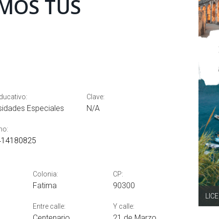
MOS TUS
educativo:
Clave:
idades Especiales
N/A
no:
14180825
Colonia:
CP:
Fatima
90300
LIC
Entre calle:
Y calle:
Centenario
21 de Marzo