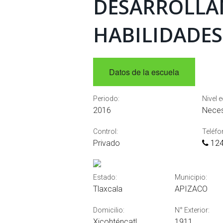
DESARROLLA
HABILIDADES
Datos de la escuela
Periodo:
Nivel 
2016
Neces
Control:
Teléfo
Privado
124
Estado:
Municipio:
Tlaxcala
APIZACO
Domicilio:
N° Exterior:
Xicohténcatl
1911