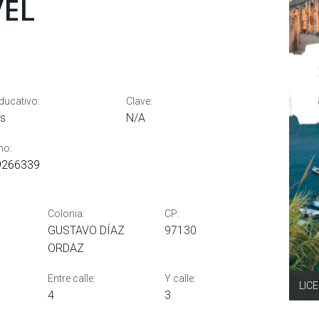
VEL
educativo:
Clave:
os
N/A
no:
266339
Colonia:
CP:
GUSTAVO DÍAZ
97130
ORDAZ
Entre calle:
Y calle:
LIC
4
3