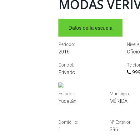
MODAS VERI
Datos de la escuela
Periodo:
Nivel 
2016
Ofici
Control:
Teléfo
Privado
999
Estado:
Municipio:
Yucatán
MÉRIDA
Domicilio:
N° Exterior:
1
396