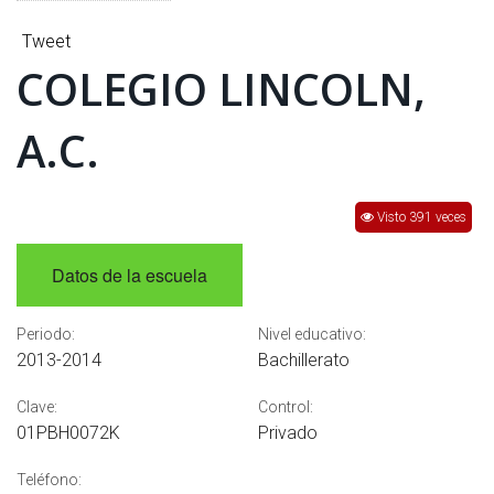
INTERÉS
Tweet
AFILIADOS
COLEGIO LINCOLN,
ESCUELA DE LA REPUBLICA
A.C.
CONTRATA PUBLICIDAD
Visto 391 veces
Datos de la escuela
Periodo:
Nivel educativo:
2013-2014
Bachillerato
Clave:
Control:
01PBH0072K
Privado
Teléfono: