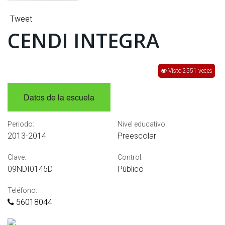
INTERÉS
Tweet
AFILIADOS
CENDI INTEGRA
ESCUELA DE LA REPUBLICA
Visto 2551 veces
CONTRATA PUBLICIDAD
Datos de la escuela
Periodo:
Nivel educativo:
2013-2014
Preescolar
Clave:
Control:
09NDI0145D
Público
Teléfono:
56018044