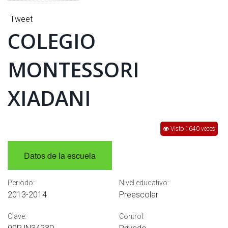
INTERÉS
Tweet
AFILIADOS
COLEGIO
ESCUELA DE LA REPUBLICA
MONTESSORI
CONTRATA PUBLICIDAD
XIADANI
Visto 1640 veces
Datos de la escuela
Periodo:
Nivel educativo:
2013-2014
Preescolar
Clave:
Control: