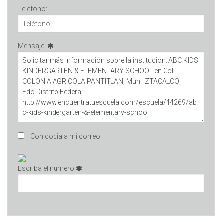
Teléfono:
Mensaje:
Con copia a mi correo
Escriba el número