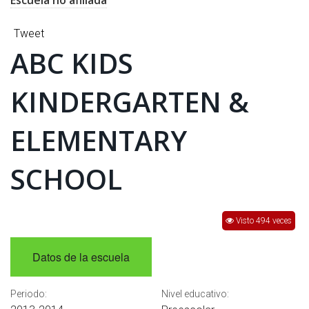
Escuela no afiliada
INTERÉS
Tweet
AFILIADOS
ABC KIDS
ESCUELA DE LA REPUBLICA
KINDERGARTEN &
CONTRATA PUBLICIDAD
ELEMENTARY
SCHOOL
Visto 494 veces
Datos de la escuela
Periodo:
Nivel educativo: