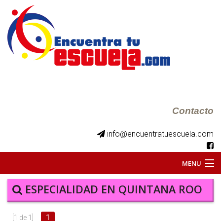
Contacto
info@encuentratuescuela.com
MENU
INICIO
ESPECIALIDAD EN QUINTANA ROO
BKS JUVENILES
[1 de 1]
1