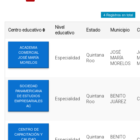
INTERÉS
4 Registros en total
AFILIADOS
Nivel
Centro educativo
Estado
Municipio
C
ESCUELA DE LA REPUBLICA
educativo
CONTRATA PUBLICIDAD
ACADEMIA
COMERCIAL
JOSÉ
J
Quintana
JOSÉ MARÍA
Especialidad
MARÍA
M
Roo
MORELOS
MORELOS
M
SOCIEDAD
PANAMERICANA
DE ESTUDIOS
Quintana
BENITO
Especialidad
C
EMPRESARIALES
Roo
JUÁREZ
AC
CENTRO DE
CAPACITACIÓN Y
Quintana
BENITO
CALIDAD
Especialidad
C