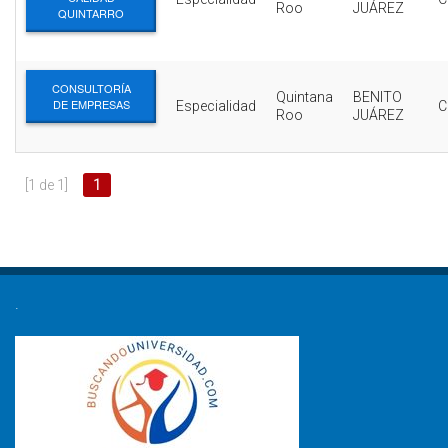
Roo
JUÁREZ
QUINTARRO
CONSULTORÍA
Quintana
BENITO
DE EMPRESAS
Especialidad
C
Roo
JUÁREZ
[1 de 1]
1
.