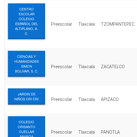
CENTRO
ESCOLAR
COLEGIO
ESPAÑOL DEL
Preescolar
Tlaxcala
TZOMPANTEPEC
ALTIPLANO, A.
C.
CIENCIAS Y
HUMANIDADES
SIMON
Preescolar
Tlaxcala
ZACATELCO
BOLIVAR, S. C.
JARDIN DE
NIÑOS CRI CRI
Preescolar
Tlaxcala
APIZACO
COLEGIO
CRISANTO
CUELLAR
Preescolar
Tlaxcala
PANOTLA
ABAROA