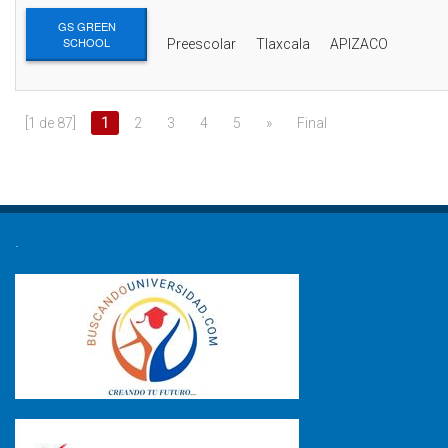
GS GREEN
SCHOOL
Preescolar
Tlaxcala
APIZACO
[1 de 87]
1
2
3
4
5
»
Final
.