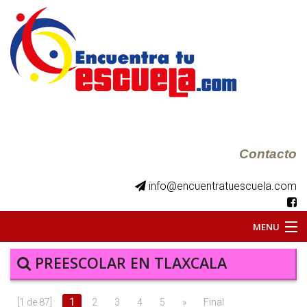
Contacto
info@encuentratuescuela.com
MENU
INICIO
PREESCOLAR EN TLAXCALA
BKS JUVENILES
[1 de 87]
1
2
3
4
5
»
Final