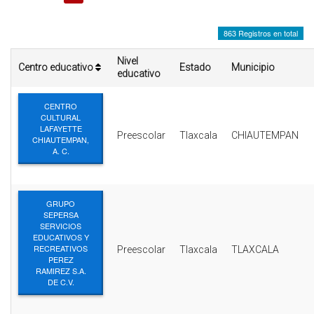
INTERÉS
863 Registros en total
AFILIADOS
Nivel
Centro educativo
Estado
Municipio
ESCUELA DE LA REPUBLICA
educativo
CONTRATA PUBLICIDAD
CENTRO
CULTURAL
LAFAYETTE
Preescolar
Tlaxcala
CHIAUTEMPAN
CHIAUTEMPAN,
A. C.
GRUPO
SEPERSA
SERVICIOS
EDUCATIVOS Y
RECREATIVOS
Preescolar
Tlaxcala
TLAXCALA
PEREZ
RAMIREZ S.A.
DE C.V.