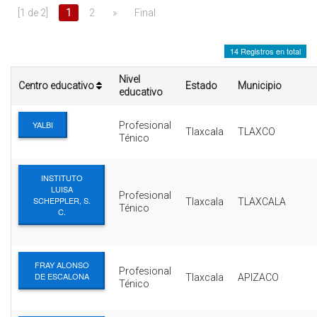
INTERÉS
[1 de 2]
1
2
»
Final
AFILIADOS
14 Registros en total
ESCUELA DE LA REPUBLICA
Nivel
Centro educativo
Estado
Municipio
educativo
CONTRATA PUBLICIDAD
YALBI
Profesional
Tlaxcala
TLAXCO
Ténico
INSTITUTO
LUISA
Profesional
SCHEPPLER, S.
Tlaxcala
TLAXCALA
Ténico
C.
FRAY ALONSO
Profesional
DE ESCALONA
Tlaxcala
APIZACO
Ténico