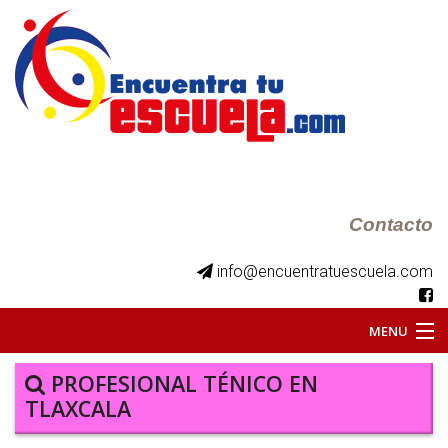
Contacto
info@encuentratuescuela.com
MENU
INICIO
PROFESIONAL TÉNICO EN
TLAXCALA
BKS JUVENILES