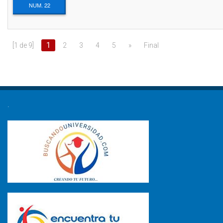
NUM. 22
[1 de 9]
1
2
3
4
5
»
Final
.