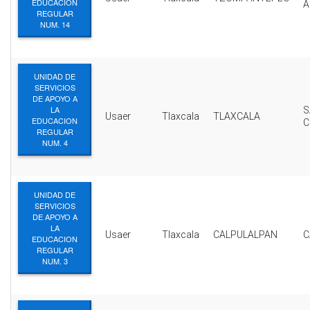
EDUCACION
A
REGULAR
NUM. 14
UNIDAD DE
SERVICIOS
DE APOYO A
LA
S
Usaer
Tlaxcala
TLAXCALA
EDUCACION
C
REGULAR
NUM. 4
UNIDAD DE
SERVICIOS
DE APOYO A
LA
Usaer
Tlaxcala
CALPULALPAN
C
EDUCACION
REGULAR
NUM. 3