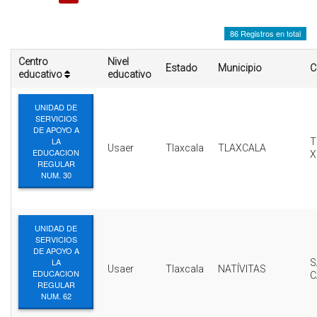
INTERÉS
86 Registros en total
AFILIADOS
Centro
Nivel
Estado
Municipio
C
ESCUELA DE LA REPUBLICA
educativo
educativo
CONTRATA PUBLICIDAD
UNIDAD DE
SERVICIOS
DE APOYO A
LA
T
Usaer
Tlaxcala
TLAXCALA
EDUCACION
X
REGULAR
NUM. 30
UNIDAD DE
SERVICIOS
DE APOYO A
LA
S
Usaer
Tlaxcala
NATÍVITAS
EDUCACION
C
REGULAR
NUM. 62