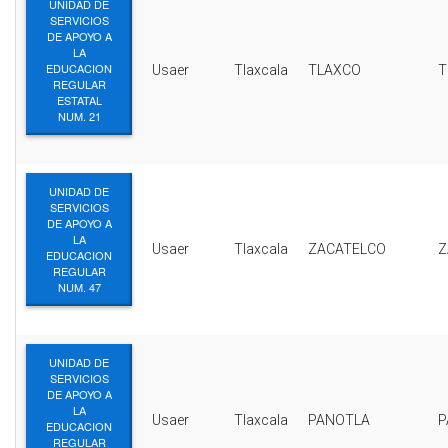
UNIDAD DE
SERVICIOS
DE APOYO A
LA
EDUCACION
Usaer
Tlaxcala
TLAXCO
T
REGULAR
ESTATAL
NUM. 21
UNIDAD DE
SERVICIOS
DE APOYO A
LA
Usaer
Tlaxcala
ZACATELCO
Z
EDUCACION
REGULAR
NUM. 47
UNIDAD DE
SERVICIOS
DE APOYO A
LA
Usaer
Tlaxcala
PANOTLA
P
EDUCACION
REGULAR