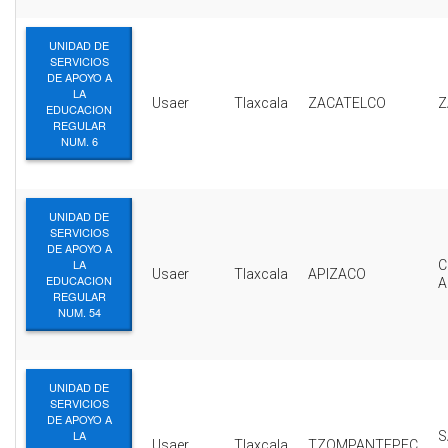
UNIDAD DE
SERVICIOS
DE APOYO A
LA
Usaer
Tlaxcala
ZACATELCO
Z
EDUCACION
REGULAR
NUM. 6
UNIDAD DE
SERVICIOS
DE APOYO A
LA
C
Usaer
Tlaxcala
APIZACO
EDUCACION
A
REGULAR
NUM. 54
UNIDAD DE
SERVICIOS
DE APOYO A
LA
S
Usaer
Tlaxcala
TZOMPANTEPEC