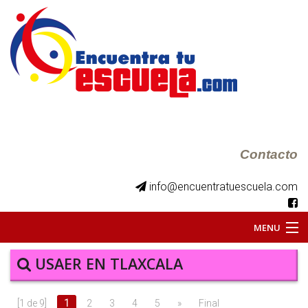
Contacto
info@encuentratuescuela.com
MENU
INICIO
USAER EN TLAXCALA
BKS JUVENILES
[1 de 9]
1
2
3
4
5
»
Final