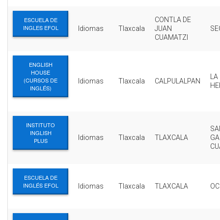
ESCUELA DE
CONTLA DE
INGLES EFOL
Idiomas
Tlaxcala
JUAN
SE
CUAMATZI
ENGLISH
HOUSE
LA
(CURSOS DE
Idiomas
Tlaxcala
CALPULALPAN
HE
INGLÉS)
INSTITUTO
SA
INGLISH
Idiomas
Tlaxcala
TLAXCALA
GA
PLUS
CU
ESCUELA DE
INGLÉS EFOL
Idiomas
Tlaxcala
TLAXCALA
OC