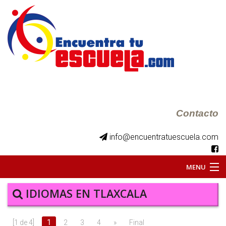
Contacto
info@encuentratuescuela.com
MENU
INICIO
IDIOMAS EN TLAXCALA
BKS JUVENILES
[1 de 4]
1
2
3
4
»
Final