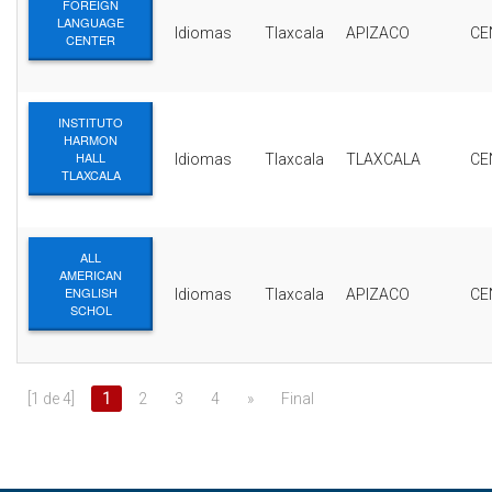
FOREIGN
LANGUAGE
Idiomas
Tlaxcala
APIZACO
CE
CENTER
INSTITUTO
HARMON
HALL
Idiomas
Tlaxcala
TLAXCALA
CE
TLAXCALA
ALL
AMERICAN
ENGLISH
Idiomas
Tlaxcala
APIZACO
CE
SCHOL
[1 de 4]
1
2
3
4
»
Final