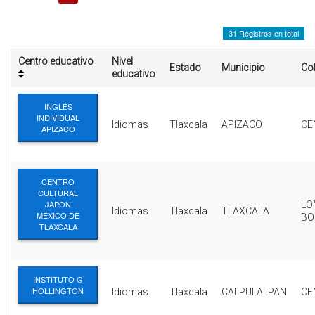
INTERÉS
31 Registros en total
AFILIADOS
Centro educativo
Nivel
Estado
Municipio
Co
ESCUELA DE LA REPUBLICA
educativo
CONTRATA PUBLICIDAD
INGLÉS
INDIVIDUAL
Idiomas
Tlaxcala
APIZACO
CE
APIZACO
CENTRO
CULTURAL
JAPON
LO
Idiomas
Tlaxcala
TLAXCALA
MÉXICO DE
BO
TLAXCALA
INSTITUTO G
HOLLINGTON
Idiomas
Tlaxcala
CALPULALPAN
CE