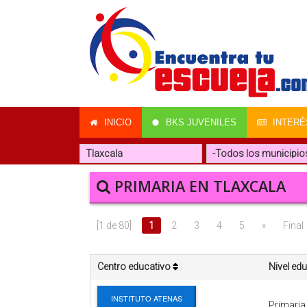
INICIO
BKS JUVENILES
INTERÉ
PRIMARIA EN TLAXCALA
[1 de 80]
1
2
3
4
5
»
Final
Centro educativo
Nivel ed
INSTITUTO ATENAS
Primaria