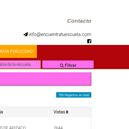
Contacto
info@encuentratuescuela.com
ATA PUBLICIDAD
Filtrar
793 Registros en total
ia
Vistas
D DE APIZACO
2644