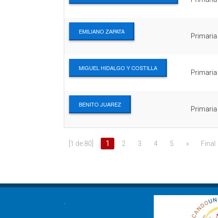
EMILIANO ZAPATA
Primaria
MIGUEL HIDALGO Y COSTILLA
Primaria
BENITO JUAREZ
Primaria
[1 de 80]
1
2
3
4
5
»
Final
.