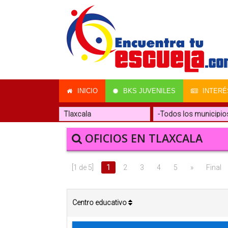
INICIO
BKS JUVENILES
INTERÉ
OFICIOS EN TLAXCALA
[1 de 5]
1
2
3
4
5
»
Final
Centro educativo