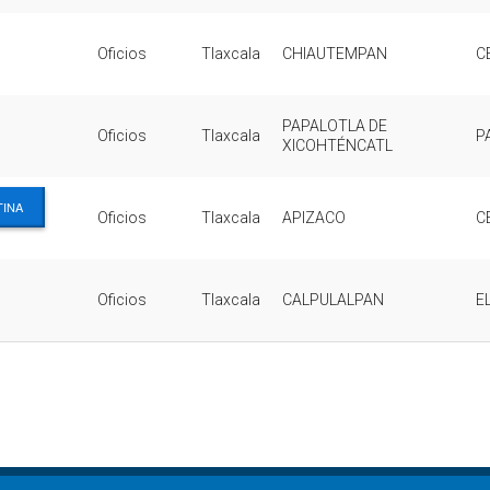
Oficios
Tlaxcala
CHIAUTEMPAN
C
PAPALOTLA DE
Oficios
Tlaxcala
P
XICOHTÉNCATL
TINA
Oficios
Tlaxcala
APIZACO
C
Oficios
Tlaxcala
CALPULALPAN
E