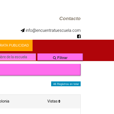
Contacto
info@encuentratuescuela.com
ATA PUBLICIDAD
Filtrar
46 Registros en total
olonia
Vistas