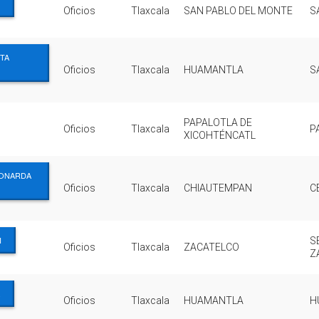
Oficios
Tlaxcala
SAN PABLO DEL MONTE
S
STA
Oficios
Tlaxcala
HUAMANTLA
S
PAPALOTLA DE
Oficios
Tlaxcala
P
XICOHTÉNCATL
EONARDA
Oficios
Tlaxcala
CHIAUTEMPAN
C
I
S
Oficios
Tlaxcala
ZACATELCO
Z
Oficios
Tlaxcala
HUAMANTLA
H