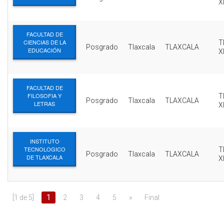
X
FACULTAD DE
CIENCIAS DE LA
T
Posgrado
Tlaxcala
TLAXCALA
EDUCACIÓN
X
FACULTAD DE
FILOSOFIA Y
T
Posgrado
Tlaxcala
TLAXCALA
LETRAS
X
INSTITUTO
TECNOLOGICO
T
Posgrado
Tlaxcala
TLAXCALA
DE TLAXCALA
X
[1 de 5]
1
2
3
4
5
»
Final