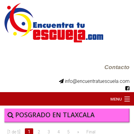
Contacto
info@encuentratuescuela.com
MENU
INICIO
POSGRADO EN TLAXCALA
BKS JUVENILES
[1 de 5]
1
2
3
4
5
»
Final