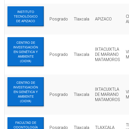
INSTITUTO
TECNOLÓGICO
C
Posgrado
Tlaxcala
APIZACO
DE APIZACO
A
CENTRO DE
INVESTIGACIÓN
IXTACUIXTLA
EN GENÉTICA Y
V
Posgrado
Tlaxcala
DE MARIANO
AMBIENTE
M
MATAMOROS
(CIGYA)
CENTRO DE
INVESTIGACIÓN
IXTACUIXTLA
EN GENÉTICA Y
V
Posgrado
Tlaxcala
DE MARIANO
AMBIENTE
M
MATAMOROS
(CIGYA)
FACULTAD DE
T
ODONTOLOGÍA
Posgrado
Tlaxcala
TLAXCALA