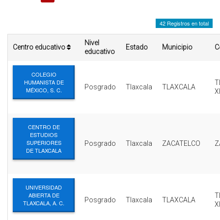
INTERÉS
42 Registros en total
AFILIADOS
Nivel
Centro educativo
Estado
Municipio
C
ESCUELA DE LA REPUBLICA
educativo
CONTRATA PUBLICIDAD
COLEGIO
HUMANISTA DE
T
Posgrado
Tlaxcala
TLAXCALA
MÉXICO, S. C.
X
CENTRO DE
ESTUDIOS
SUPERIORES
Posgrado
Tlaxcala
ZACATELCO
Z
DE TLAXCALA
UNIVERSIDAD
ABIERTA DE
T
Posgrado
Tlaxcala
TLAXCALA
TLAXCALA, A. C.
X