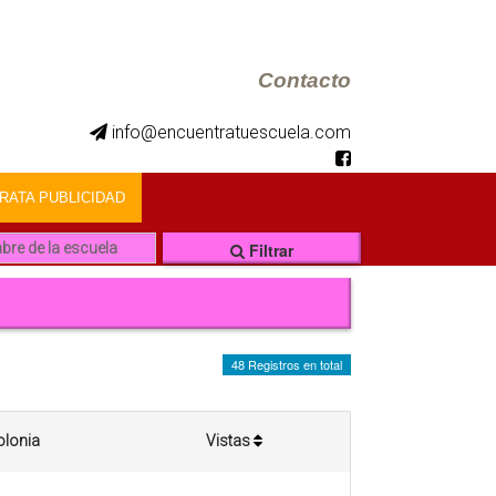
Contacto
info@encuentratuescuela.com
ATA PUBLICIDAD
Filtrar
48 Registros en total
olonia
Vistas