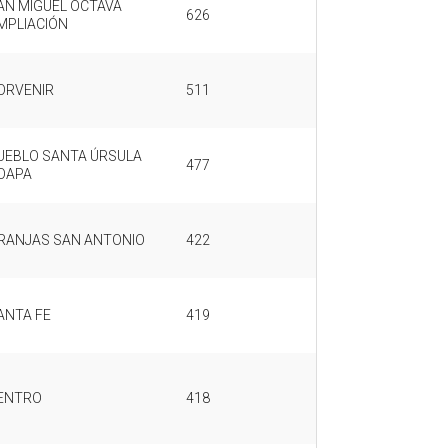
AN MIGUEL OCTAVA
626
MPLIACIÓN
ORVENIR
511
UEBLO SANTA ÚRSULA
477
OAPA
RANJAS SAN ANTONIO
422
ANTA FE
419
ENTRO
418