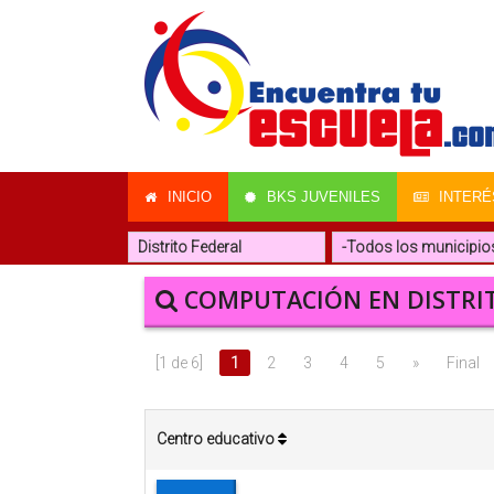
INICIO
BKS JUVENILES
INTERÉ
COMPUTACIÓN EN DISTRI
[1 de 6]
1
2
3
4
5
»
Final
Centro educativo