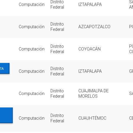
Distrito
S
Computación
IZTAPALAPA
Federal
A
Distrito
Computación
AZCAPOTZALCO
P
Federal
Distrito
P
Computación
COYOACÁN
Federal
C
TA
Distrito
Computación
IZTAPALAPA
G
Federal
Distrito
CUAJIMALPA DE
Computación
S
Federal
MORELOS
Distrito
Computación
CUAUHTÉMOC
C
Federal