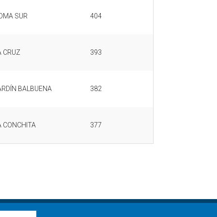
OMA SUR
404
A CRUZ
393
ARDÍN BALBUENA
382
A CONCHITA
377
.