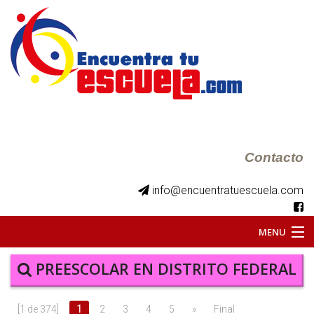
Contacto
info@encuentratuescuela.com
MENU
INICIO
PREESCOLAR EN DISTRITO FEDERAL
BKS JUVENILES
[1 de 374]
1
2
3
4
5
»
Final