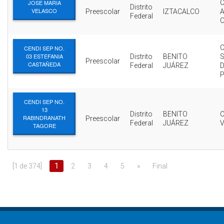
JOSE MARIA
Distrito
VELASCO
Preescolar
IZTACALCO
Federal
O
CENDI SEP NO.
03 ESTEFANIA
Distrito
BENITO
Preescolar
CASTAÑEDA
Federal
JUÁREZ
D
CENDI SEP NO.
13
Distrito
BENITO
C
RABINDRANATH
Preescolar
Federal
JUÁREZ
V
TAGORE
[1 de 374]
1
2
3
4
5
»
Final