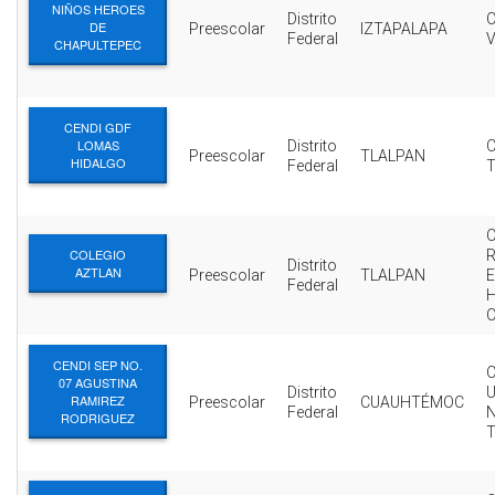
NIÑOS HEROES
Distrito
C
DE
Preescolar
IZTAPALAPA
Federal
CHAPULTEPEC
CENDI GDF
LOMAS
Distrito
Preescolar
TLALPAN
HIDALGO
Federal
COLEGIO
R
Distrito
AZTLAN
Preescolar
TLALPAN
E
Federal
CENDI SEP NO.
07 AGUSTINA
Distrito
RAMIREZ
Preescolar
CUAUHTÉMOC
Federal
RODRIGUEZ