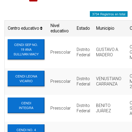
INTERÉS
3734 Registros en total
AFILIADOS
Nivel
Centro educativo
Estado
Municipio
C
ESCUELA DE LA REPUBLICA
educativo
CONTRATA PUBLICIDAD
CENDI SEP NO.
19 ANA
Distrito
GUSTAVO A.
Preescolar
SULLIVAN MACY
Federal
MADERO
CENDI LEONA
Distrito
VENUSTIANO
VICARIO
Preescolar
Federal
CARRANZA
2
CENDI
Distrito
BENITO
INTEGRA
Preescolar
Federal
JUÁREZ
CENDI NO. 4