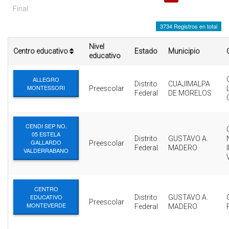
INTERÉS
Final
3734 Registros en total
AFILIADOS
Nivel
Centro educativo
Estado
Municipio
ESCUELA DE LA REPUBLICA
educativo
CONTRATA PUBLICIDAD
ALLEGRO
Distrito
CUAJIMALPA
MONTESSORI
Preescolar
Federal
DE MORELOS
CENDI SEP NO.
05 ESTELA
Distrito
GUSTAVO A.
GALLARDO
Preescolar
Federal
MADERO
VALDERRABANO
CENTRO
EDUCATIVO
Distrito
GUSTAVO A.
Preescolar
MONTEVERDE
Federal
MADERO