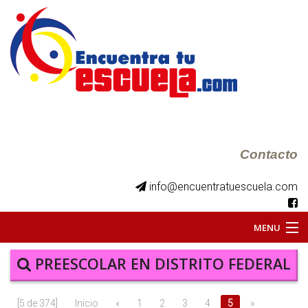
Contacto
info@encuentratuescuela.com
MENU
INICIO
PREESCOLAR EN DISTRITO FEDERAL
BKS JUVENILES
[5 de 374]
Inicio
«
1
2
3
4
5
»