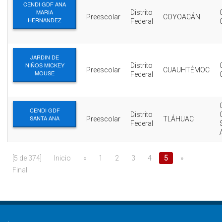
CENDI GDF ANA
MARIA
Distrito
Preescolar
COYOACÁN
HERNANDEZ
Federal
JARDIN DE
NIÑOS MICKEY
Distrito
Preescolar
CUAUHTÉMOC
MOUSE
Federal
CENDI GDF
Distrito
SANTA ANA
Preescolar
TLÁHUAC
Federal
[5 de 374]
Inicio
«
1
2
3
4
5
»
Final
.