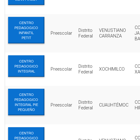
CENTRO
PEDAGOGICO
CO
Distrito
VENUSTIANO
INFANTIL
Preescolar
JA
Federal
CARRANZA
PETIT
B
CENTRO
PEDAGOGICO
Distrito
CO
Preescolar
XOCHIMILCO
INTEGRAL
Federal
X
CENTRO
PEDAGOGICO
Distrito
CO
INTEGRAL PIE
Preescolar
CUAUHTÉMOC
Federal
H
PEQUEÑO
CENTRO
PEDAGOGICO
CO