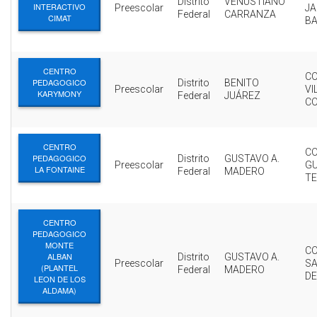
Distrito
VENUSTIANO
INTERACTIVO
Preescolar
JA
Federal
CARRANZA
CIMAT
B
CENTRO
CO
PEDAGOGICO
Distrito
BENITO
Preescolar
VI
KARYMONY
Federal
JUÁREZ
C
CENTRO
CO
PEDAGOGICO
Distrito
GUSTAVO A.
Preescolar
G
LA FONTAINE
Federal
MADERO
T
CENTRO
PEDAGOGICO
MONTE
CO
ALBAN
Distrito
GUSTAVO A.
Preescolar
SA
(PLANTEL
Federal
MADERO
DE
LEON DE LOS
ALDAMA)