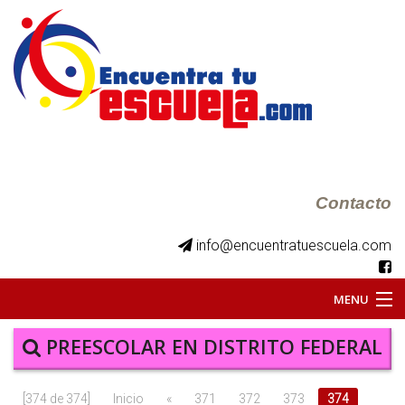
Contacto
info@encuentratuescuela.com
MENU
INICIO
PREESCOLAR EN DISTRITO FEDERAL
BKS JUVENILES
[374 de 374]
Inicio
«
371
372
373
374