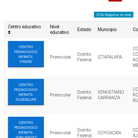
INTERÉS
3734 Registros en total
AFILIADOS
Centro educativo
Nivel
Estado
Municipio
Co
ESCUELA DE LA REPUBLICA
educativo
CONTRATA PUBLICIDAD
CENTRO
CO
PEDAGOGICO
Distrito
C
INFANTIL
Preescolar
IZTAPALAPA
Federal
AG
FREIRE
M
CENTRO
PEDAGOGICO
CO
Distrito
VENUSTIANO
INFANTIL
Preescolar
R
Federal
CARRANZA
GUADALUPE
RU
CENTRO
PEDAGOGICO
Distrito
CO
INFANTIL
Preescolar
COYOACÁN
Federal
A
JEAN PIAGET