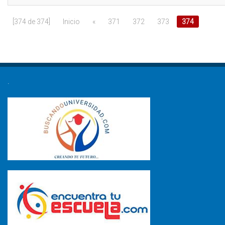
[374 de 374]
Inicio
«
371
372
373
374
.