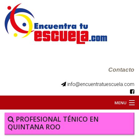
Contacto
info@encuentratuescuela.com
MENU
INICIO
PROFESIONAL TÉNICO EN
QUINTANA ROO
BKS JUVENILES