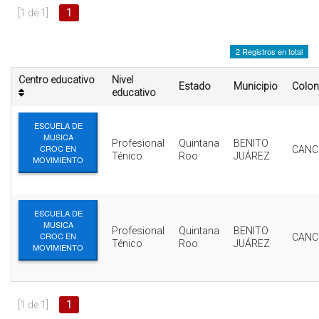
INTERÉS
[1 de 1]
1
AFILIADOS
2 Registros en total
ESCUELA DE LA REPUBLICA
Centro educativo
Nivel
Estado
Municipio
Colon
educativo
CONTRATA PUBLICIDAD
ESCUELA DE
MUSICA
Profesional
Quintana
BENITO
CROC EN
CANC
Ténico
Roo
JUÁREZ
MOVIMIENTO
ESCUELA DE
MUSICA
Profesional
Quintana
BENITO
CROC EN
CANC
Ténico
Roo
JUÁREZ
MOVIMIENTO
[1 de 1]
1