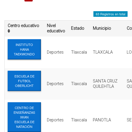
INTERÉS
63 Registros en total
AFILIADOS
Centro educativo
Nivel
Estado
Municipio
Co
ESCUELA DE LA REPUBLICA
educativo
CONTRATA PUBLICIDAD
INSTITUTO
HANA
Deportes
Tlaxcala
TLAXCALA
LO
TAEKWONDO
ESCUELA DE
FUTBOL
SANTA CRUZ
SA
Deportes
Tlaxcala
OBERLICHT
QUILEHTLA
QU
CENTRO DE
ENSEÑANZAS
XKAN
Deportes
Tlaxcala
PANOTLA
S
ESCUELA DE
NATACIÓN