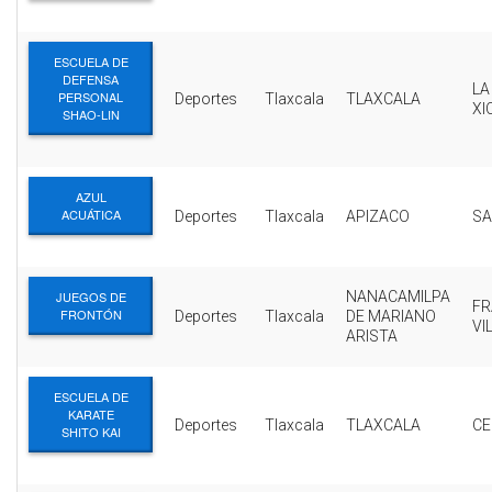
ESCUELA DE
DEFENSA
LA
PERSONAL
Deportes
Tlaxcala
TLAXCALA
XI
SHAO-LIN
AZUL
ACUÁTICA
Deportes
Tlaxcala
APIZACO
SA
JUEGOS DE
NANACAMILPA
FR
FRONTÓN
Deportes
Tlaxcala
DE MARIANO
VI
ARISTA
ESCUELA DE
KARATE
Deportes
Tlaxcala
TLAXCALA
C
SHITO KAI