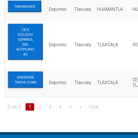
TAEKWOND0
Deportes
Tlaxcala
HUAMANTLA
H
CE E
COLEGIO
ESPAÑOL
DEL
Deportes
Tlaxcala
TLAXCALA
XI
ALTIPLANO
AC
ASESORÍA
C
TAICHI-CHAN
Deportes
Tlaxcala
TLAXCALA
TL
[1 de 7]
1
2
3
4
5
»
Final