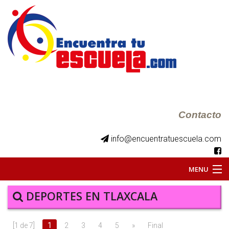
Contacto
info@encuentratuescuela.com
MENU
INICIO
DEPORTES EN TLAXCALA
BKS JUVENILES
[1 de 7]
1
2
3
4
5
»
Final