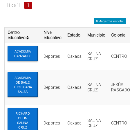
INTERÉS
[1 de 1]
1
AFILIADOS
6 Registros en total
ESCUELA DE LA REPUBLICA
Centro
Nivel
Estado
Municipio
Colonia
educativo
educativo
CONTRATA PUBLICIDAD
ACADEMIA
SALINA
DANZARES
Deportes
Oaxaca
CENTRO
CRUZ
ACADEMIA
DE BAILE
SALINA
JESÚS
TROPICANA
Deportes
Oaxaca
CRUZ
RASGADO
SALSA
RICHARD
CHUN
SALINA
SALINA
Deportes
Oaxaca
CENTRO
CRUZ
CRUZ