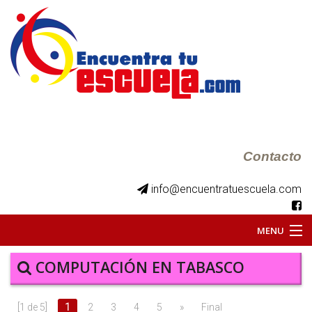
Contacto
info@encuentratuescuela.com
MENU
INICIO
COMPUTACIÓN EN TABASCO
BKS JUVENILES
[1 de 5]
1
2
3
4
5
»
Final