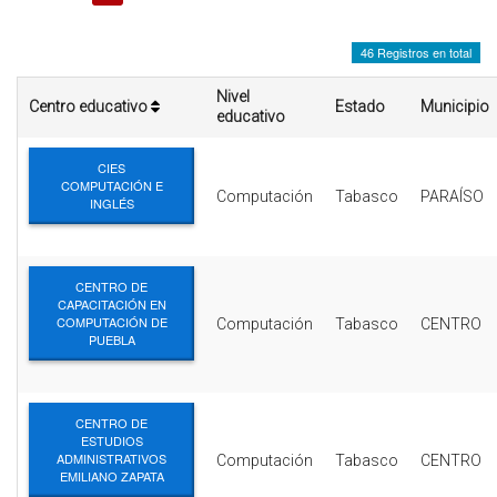
INTERÉS
46 Registros en total
AFILIADOS
Nivel
Centro educativo
Estado
Municipio
ESCUELA DE LA REPUBLICA
educativo
CONTRATA PUBLICIDAD
CIES
COMPUTACIÓN E
Computación
Tabasco
PARAÍSO
INGLÉS
CENTRO DE
CAPACITACIÓN EN
COMPUTACIÓN DE
Computación
Tabasco
CENTRO
PUEBLA
CENTRO DE
ESTUDIOS
ADMINISTRATIVOS
Computación
Tabasco
CENTRO
EMILIANO ZAPATA