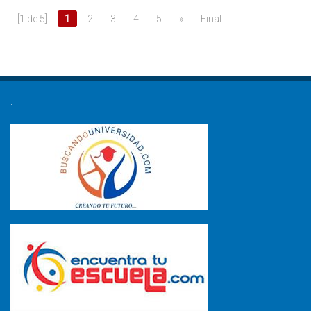
[1 de 5]
1
2
3
4
5
»
Final
.