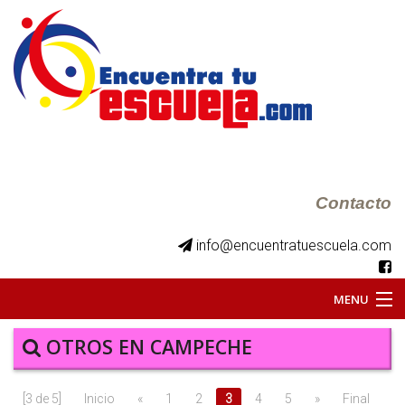
Contacto
info@encuentratuescuela.com
MENU
INICIO
OTROS EN CAMPECHE
BKS JUVENILES
[3 de 5]
Inicio
«
1
2
3
4
5
»
Final