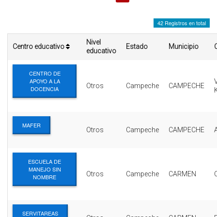
INTERÉS
42 Registros en total
AFILIADOS
Nivel
Centro educativo
Estado
Municipio
ESCUELA DE LA REPUBLICA
educativo
CONTRATA PUBLICIDAD
CENTRO DE
APOYO A LA
Otros
Campeche
CAMPECHE
DOCENCIA
MAFER
Otros
Campeche
CAMPECHE
ESCUELA DE
MANEJO SIN
Otros
Campeche
CARMEN
NOMBRE
SERVITAREAS