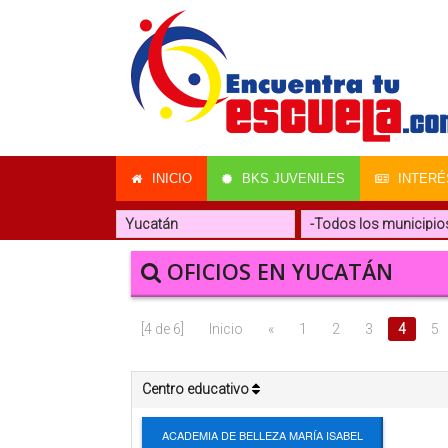
INICIO
BKS JUVENILES
INTERÉ
OFICIOS EN YUCATÁN
[4 de 6]
Inicio
«
1
2
3
4
5
Centro educativo
ACADEMIA DE BELLEZA MARÍA ISABEL