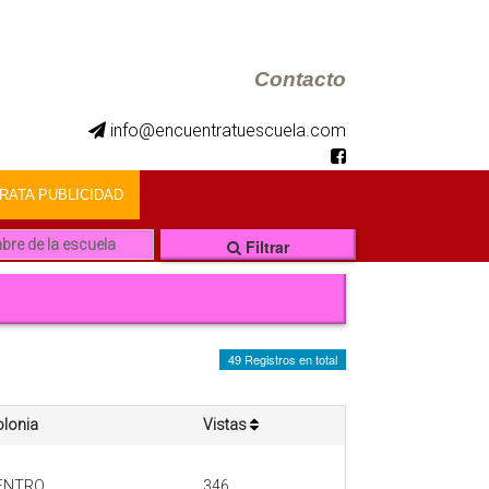
Contacto
info@encuentratuescuela.com
ATA PUBLICIDAD
Filtrar
49 Registros en total
lonia
Vistas
ENTRO
346