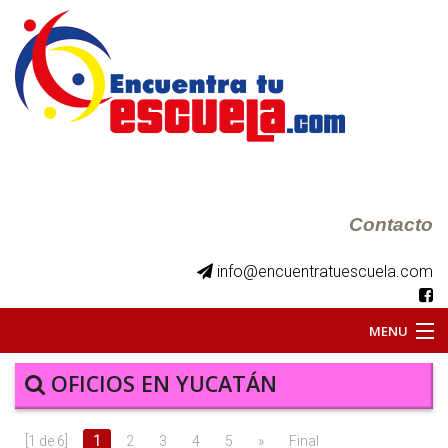
Contacto
info@encuentratuescuela.com
MENU
INICIO
OFICIOS EN YUCATÁN
BKS JUVENILES
[1 de 6]
1
2
3
4
5
»
Final