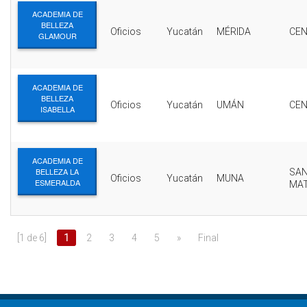
ACADEMIA DE
BELLEZA
Oficios
Yucatán
MÉRIDA
CE
GLAMOUR
ACADEMIA DE
BELLEZA
Oficios
Yucatán
UMÁN
CE
ISABELLA
ACADEMIA DE
BELLEZA LA
SA
Oficios
Yucatán
MUNA
ESMERALDA
MA
[1 de 6]
1
2
3
4
5
»
Final