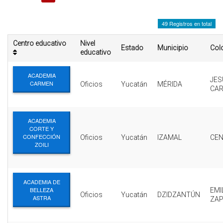
INTERÉS
49 Registros en total
AFILIADOS
Centro educativo
Nivel
Estado
Municipio
Col
ESCUELA DE LA REPUBLICA
educativo
CONTRATA PUBLICIDAD
ACADEMIA
JES
CARMEN
Oficios
Yucatán
MÉRIDA
CA
ACADEMIA
CORTE Y
CONFECCIÓN
Oficios
Yucatán
IZAMAL
CE
ZOILI
ACADEMIA DE
BELLEZA
EMI
Oficios
Yucatán
DZIDZANTÚN
ASTRA
ZAP