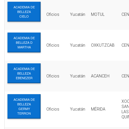
ACADEMIA DE
BELLEZA
Oficios
Yucatán
MOTUL
CE
CIELO
ACADEMIA DE
BELLEZA D
Oficios
Yucatán
OXKUTZCAB
CE
MARTHA
ACADEMIA DE
BELLEZA
Oficios
Yucatán
ACANCEH
CE
EBENEZER
ACADEMIA DE
XO
BELLEZA
SA
GERMY
Oficios
Yucatán
MÉRIDA
LAS
TERRON
QUI