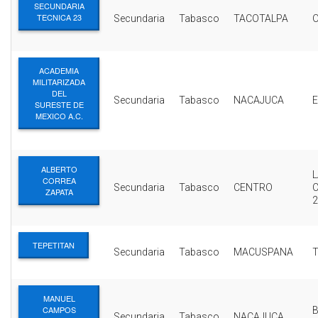
SECUNDARIA
TECNICA 23
Secundaria
Tabasco
TACOTALPA
ACADEMIA
MILITARIZADA
DEL
Secundaria
Tabasco
NACAJUCA
E
SURESTE DE
MEXICO A.C.
ALBERTO
CORREA
Secundaria
Tabasco
CENTRO
ZAPATA
2
TEPETITAN
Secundaria
Tabasco
MACUSPANA
MANUEL
CAMPOS
Secundaria
Tabasco
NACAJUCA