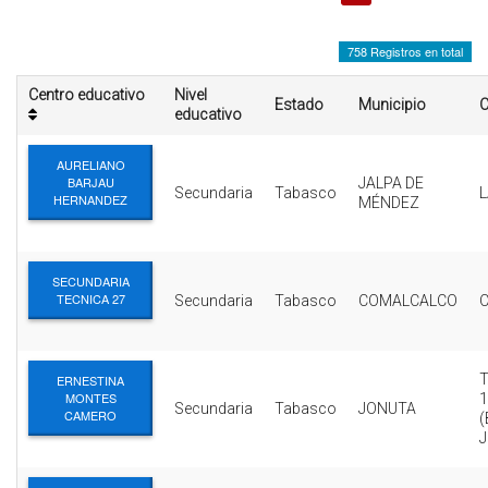
INTERÉS
758 Registros en total
AFILIADOS
Centro educativo
Nivel
Estado
Municipio
C
ESCUELA DE LA REPUBLICA
educativo
CONTRATA PUBLICIDAD
AURELIANO
BARJAU
JALPA DE
Secundaria
Tabasco
L
HERNANDEZ
MÉNDEZ
SECUNDARIA
TECNICA 27
Secundaria
Tabasco
COMALCALCO
ERNESTINA
MONTES
1
Secundaria
Tabasco
JONUTA
CAMERO
(
J