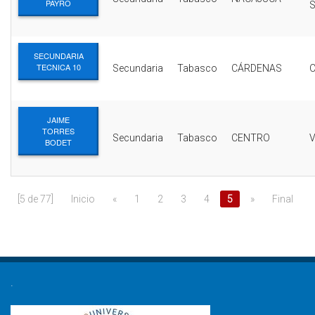
PAYRO
SECUNDARIA
TECNICA 10
Secundaria
Tabasco
CÁRDENAS
JAIME
TORRES
Secundaria
Tabasco
CENTRO
BODET
[5 de 77]
Inicio
«
1
2
3
4
5
»
Final
.