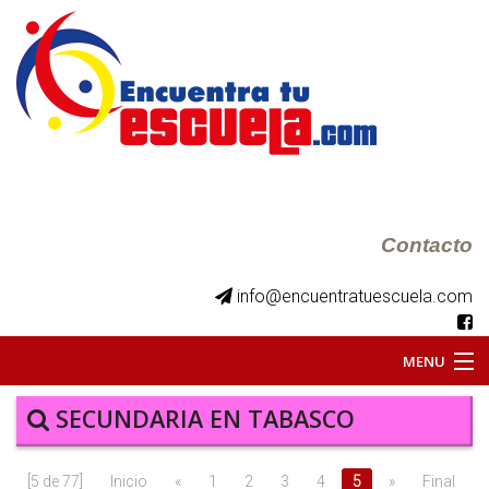
Contacto
info@encuentratuescuela.com
MENU
INICIO
SECUNDARIA EN TABASCO
BKS JUVENILES
[5 de 77]
Inicio
«
1
2
3
4
5
»
Final