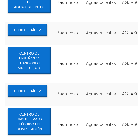
DE
Bachillerato
Aguascalientes
AGUASC
AGUASCALIENTES
BENITO JUÁREZ
Bachillerato
Aguascalientes
AGUASC
CENTRO DE
ENSEÑANZA
FRANCISCO I.
Bachillerato
Aguascalientes
AGUASC
MADERO, A.C.
BENITO JUÁREZ
Bachillerato
Aguascalientes
AGUASC
CENTRO DE
BACHILLERATO
TÉCNICO EN
Bachillerato
Aguascalientes
AGUASC
COMPUTACIÓN