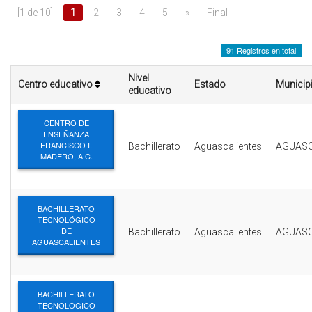
INTERÉS
[1 de 10]
1
2
3
4
5
»
Final
AFILIADOS
91 Registros en total
ESCUELA DE LA REPUBLICA
Nivel
Centro educativo
Estado
Municip
educativo
CONTRATA PUBLICIDAD
CENTRO DE
ENSEÑANZA
FRANCISCO I.
Bachillerato
Aguascalientes
AGUASC
MADERO, A.C.
BACHILLERATO
TECNOLÓGICO
DE
Bachillerato
Aguascalientes
AGUASC
AGUASCALIENTES
BACHILLERATO
TECNOLÓGICO