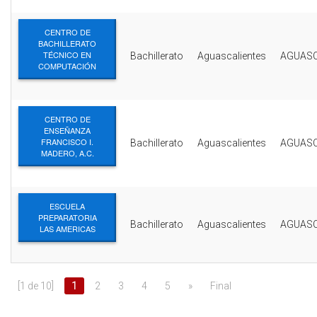
CENTRO DE
BACHILLERATO
TÉCNICO EN
Bachillerato
Aguascalientes
AGUASC
COMPUTACIÓN
CENTRO DE
ENSEÑANZA
FRANCISCO I.
Bachillerato
Aguascalientes
AGUASC
MADERO, A.C.
ESCUELA
PREPARATORIA
Bachillerato
Aguascalientes
AGUASC
LAS AMERICAS
[1 de 10]
1
2
3
4
5
»
Final