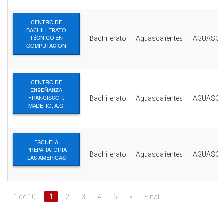
CENTRO DE
BACHILLERATO
TÉCNICO EN
Bachillerato
Aguascalientes
AGUASC
COMPUTACIÓN
CENTRO DE
ENSEÑANZA
FRANCISCO I.
Bachillerato
Aguascalientes
AGUASC
MADERO, A.C.
ESCUELA
PREPARATORIA
Bachillerato
Aguascalientes
AGUASC
LAS AMERICAS
[1 de 10]
1
2
3
4
5
»
Final