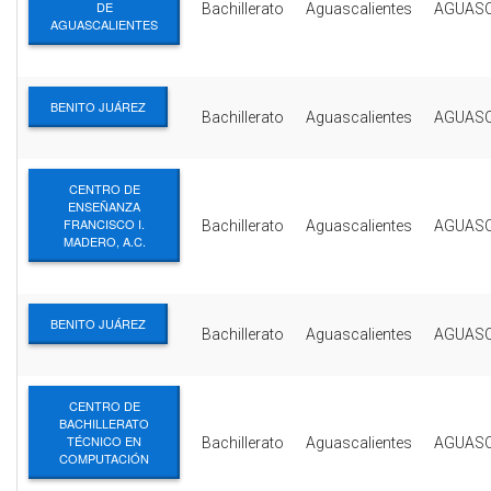
DE
Bachillerato
Aguascalientes
AGUASC
AGUASCALIENTES
BENITO JUÁREZ
Bachillerato
Aguascalientes
AGUASC
CENTRO DE
ENSEÑANZA
FRANCISCO I.
Bachillerato
Aguascalientes
AGUASC
MADERO, A.C.
BENITO JUÁREZ
Bachillerato
Aguascalientes
AGUASC
CENTRO DE
BACHILLERATO
TÉCNICO EN
Bachillerato
Aguascalientes
AGUASC
COMPUTACIÓN