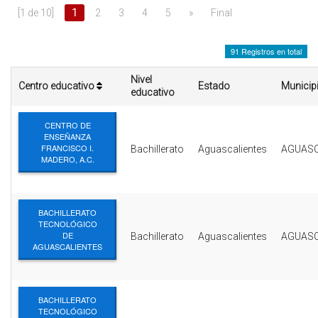
INTERÉS
[1 de 10]
1
2
3
4
5
»
Final
AFILIADOS
91 Registros en total
ESCUELA DE LA REPUBLICA
Nivel
Centro educativo
Estado
Municip
educativo
CONTRATA PUBLICIDAD
CENTRO DE
ENSEÑANZA
FRANCISCO I.
Bachillerato
Aguascalientes
AGUASC
MADERO, A.C.
BACHILLERATO
TECNOLÓGICO
DE
Bachillerato
Aguascalientes
AGUASC
AGUASCALIENTES
BACHILLERATO
TECNOLÓGICO