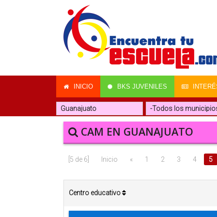
INICIO
BKS JUVENILES
INTERÉ
CAM EN GUANAJUATO
[5 de 6]
Inicio
«
1
2
3
4
5
Centro educativo