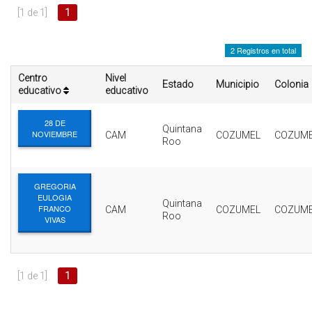
INTERÉS
[1 de 1]
1
AFILIADOS
2 Registros en total
ESCUELA DE LA REPUBLICA
Centro
Nivel
Estado
Municipio
Colonia
educativo
educativo
CONTRATA PUBLICIDAD
28 DE
Quintana
NOVIEMBRE
CAM
COZUMEL
COZUM
Roo
GREGORIA
EULOGIA
Quintana
FRANCO
CAM
COZUMEL
COZUM
Roo
VIVAS
[1 de 1]
1