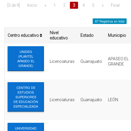
INTERÉS
[3 de 9]
Inicio
«
1
2
3
4
5
»
Final
AFILIADOS
87 Registros en total
ESCUELA DE LA REPUBLICA
Nivel
Centro educativo
Estado
Municipio
educativo
CONTRATA PUBLICIDAD
UNIDEG
(PLANTEL
APASEO EL
APASEO EL
Licenciaturas
Guanajuato
GRANDE
GRANDE)
CENTRO DE
ESTUDIOS
SUPERIORES
Licenciaturas
Guanajuato
LEÓN
DE EDUCACIÓN
ESPECIALIZADA
UNIVERSIDAD