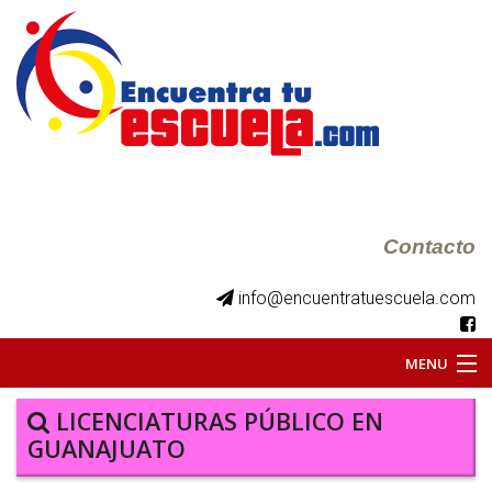
Contacto
info@encuentratuescuela.com
MENU
INICIO
LICENCIATURAS PÚBLICO EN
GUANAJUATO
BKS JUVENILES