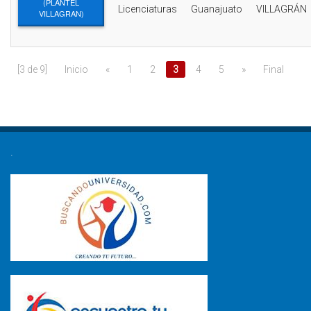
(PLANTEL
Licenciaturas
Guanajuato
VILLAGRÁN
VILLAGRAN)
[3 de 9]
Inicio
«
1
2
3
4
5
»
Final
.