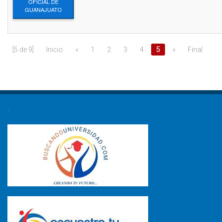
OFICIAL DE
GUANAJUATO
[5 de 9]
Inicio
«
1
2
3
4
5
»
Final
.