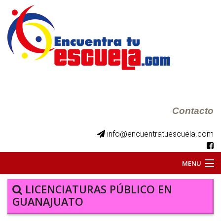
Contacto
info@encuentratuescuela.com
MENU
INICIO
LICENCIATURAS PÚBLICO EN
GUANAJUATO
BKS JUVENILES