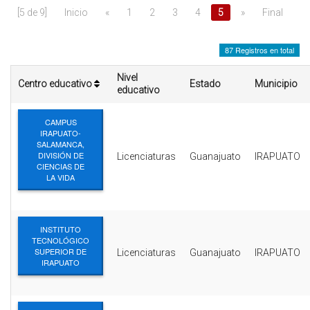
INTERÉS
[5 de 9]
Inicio
«
1
2
3
4
5
»
Final
AFILIADOS
87 Registros en total
ESCUELA DE LA REPUBLICA
Nivel
Centro educativo
Estado
Municipio
educativo
CONTRATA PUBLICIDAD
CAMPUS
IRAPUATO-
SALAMANCA,
DIVISIÓN DE
Licenciaturas
Guanajuato
IRAPUATO
CIENCIAS DE
LA VIDA
INSTITUTO
TECNOLÓGICO
SUPERIOR DE
Licenciaturas
Guanajuato
IRAPUATO
IRAPUATO