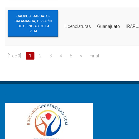
CAMPUS IRAPUATO-
SALAMANCA, DIVISIÓN
DE CIENCIAS DE LA
Licenciaturas
Guanajuato
IRAP
VIDA
[1 de 9]
1
2
3
4
5
»
Final
.