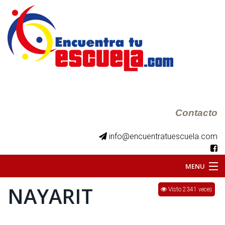
Contacto
info@encuentratuescuela.com
MENU
NAYARIT
INICIO
Visto 2341 veces
BKS JUVENILES