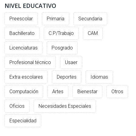
NIVEL EDUCATIVO
INTERÉS
AFILIADOS
Preescolar
Primaria
Secundaria
ESCUELA DE LA REPUBLICA
Bachillerato
C.P/Trabajo
CAM
CONTRATA PUBLICIDAD
Licenciaturas
Posgrado
Profesional técnico
Usaer
Extra escolares
Deportes
Idiomas
Computación
Artes
Bienestar
Otros
Oficios
Necesidades Especiales
Especialidad